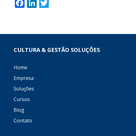
F
Li
T
ac
n
w
e
k
itt
b
e
er
o
dI
o
n
CULTURA & GESTÃO SOLUÇÕES
k
Home
Empresa
Soluções
Cursos
Blog
Contato