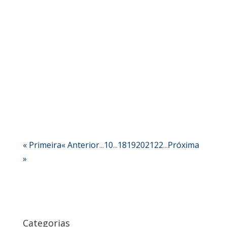
Cultura & Gestão Soluções
Como o pertencimento atua na cultura
organizacional? Um exemplo óbvio de senso de
pertencimento são as antigas comunidades
primitivas, que permanecem em algumas partes
do mundo. Um membro dessas sociedades não
é um indivíduo destacado de seu meio social. A...
« Primeira
« Anterior
...
10
...
18
19
20
21
22
...
Próxima
»
Categorias