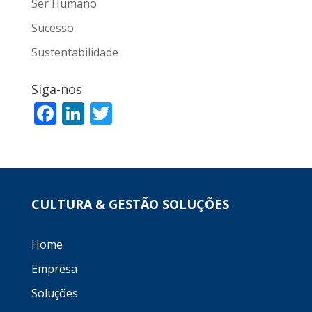
Ser Humano
Sucesso
Sustentabilidade
Siga-nos
F
Li
T
ac
n
w
e
k
itt
b
e
er
o
dI
CULTURA & GESTÃO SOLUÇÕES
o
n
k
Home
Empresa
Soluções