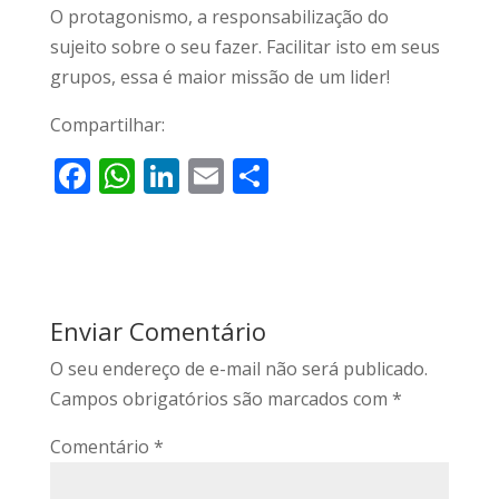
O protagonismo, a responsabilização do
sujeito sobre o seu fazer. Facilitar isto em seus
grupos, essa é maior missão de um lider!
Compartilhar:
F
W
Li
E
S
ac
h
n
m
h
e
at
k
ai
ar
b
s
e
l
e
o
A
dI
Enviar Comentário
o
p
n
O seu endereço de e-mail não será publicado.
k
p
Campos obrigatórios são marcados com
*
Comentário
*