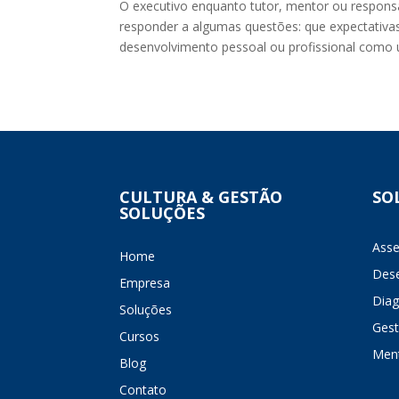
O executivo enquanto tutor, mentor ou respons
responder a algumas questões: que expectativa
desenvolvimento pessoal ou profissional como 
CULTURA & GESTÃO
SO
SOLUÇÕES
Ass
Home
Dese
Empresa
Diag
Soluções
Gest
Cursos
Ment
Blog
Contato