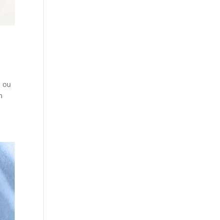
, ou
m