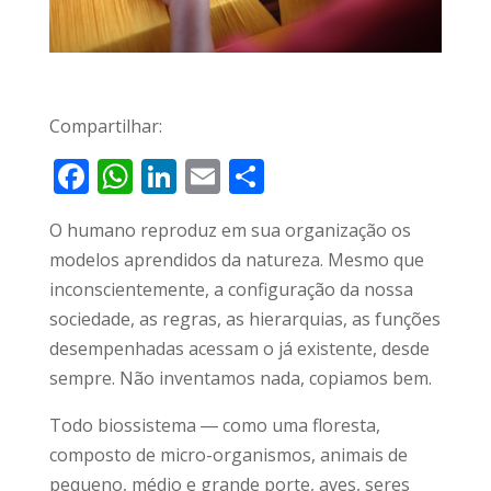
Compartilhar:
F
W
Li
E
S
ac
h
n
m
h
O humano reproduz em sua organização os
e
at
k
ai
ar
modelos aprendidos da natureza. Mesmo que
b
s
e
l
e
inconscientemente, a configuração da nossa
o
A
dI
sociedade, as regras, as hierarquias, as funções
o
p
n
desempenhadas acessam o já existente, desde
k
p
sempre. Não inventamos nada, copiamos bem.
Todo biossistema ― como uma floresta,
composto de micro-organismos, animais de
pequeno, médio e grande porte, aves, seres