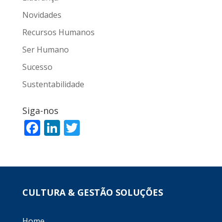
Novidades
Recursos Humanos
Ser Humano
Sucesso
Sustentabilidade
Siga-nos
F
Li
T
ac
n
w
e
k
itt
b
e
er
o
dI
CULTURA & GESTÃO SOLUÇÕES
o
n
Home