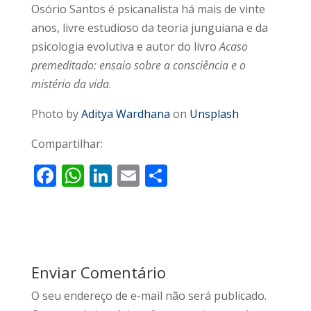
Osório Santos é psicanalista há mais de vinte
anos, livre estudioso da teoria junguiana e da
psicologia evolutiva e autor do livro
Acaso
premeditado: ensaio sobre a consciência e o
mistério da vida
.
Photo by
Aditya Wardhana
on
Unsplash
Compartilhar:
F
W
Li
E
S
ac
h
n
m
h
e
at
k
ai
ar
b
s
e
l
e
o
A
dI
Enviar Comentário
o
p
n
O seu endereço de e-mail não será publicado.
k
p